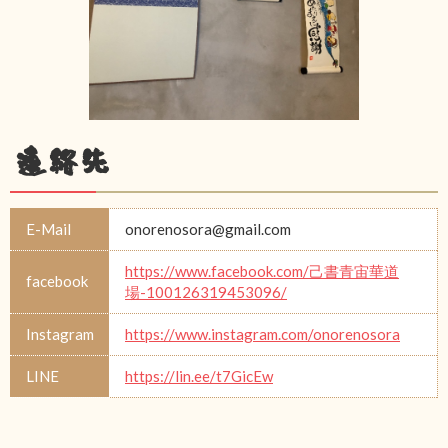
連絡先
E-Mail
onorenosora@gmail.com
https://www.facebook.com/己書青宙華道
facebook
場-100126319453096/
Instagram
https://www.instagram.com/onorenosora
LINE
https://lin.ee/t7GicEw