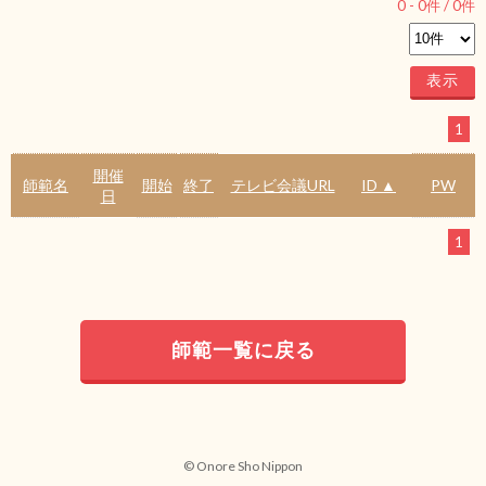
0
-
0
件 /
0
件
1
開催
師範名
開始
終了
テレビ会議URL
ID ▲
PW
日
1
師範一覧に戻る
© Onore Sho Nippon