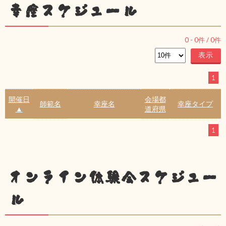
幸座スケジュール
0
-
0
件 /
0
件
1
開催日
会場都
師範名
幸座名
幸座タイプ
▲
道府県
1
オンライン体験会スケジュー
ル