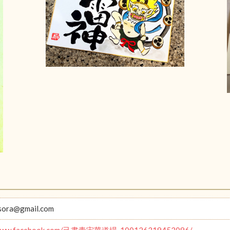
sora@gmail.com
//www.facebook.com/己書青宙華道場-100126319453096/