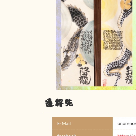
連絡先
E-Mail
onoreno
facebook
https: