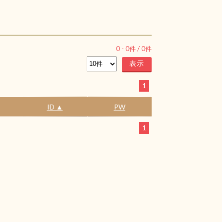
0
-
0
件 /
0
件
1
ID ▲
PW
1