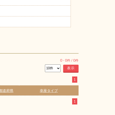
0
-
0
件 /
0
件
1
都道府県
幸座タイプ
1