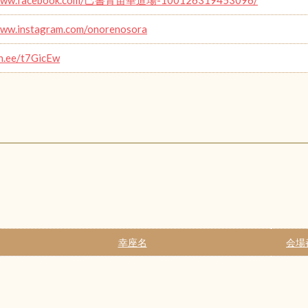
www.instagram.com/onorenosora
in.ee/t7GicEw
幸座名
会場