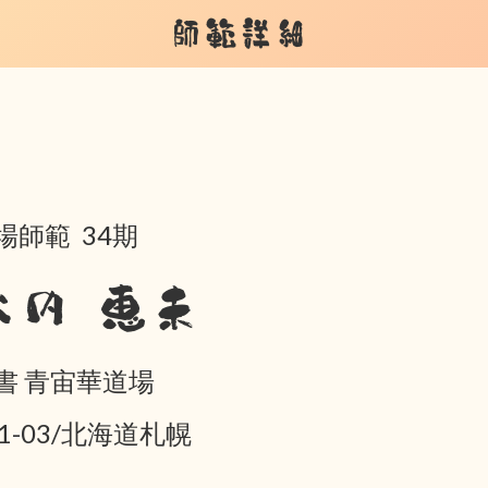
師範詳細
場師範 34期
大内 恵未
書 青宙華道場
01-03/北海道札幌