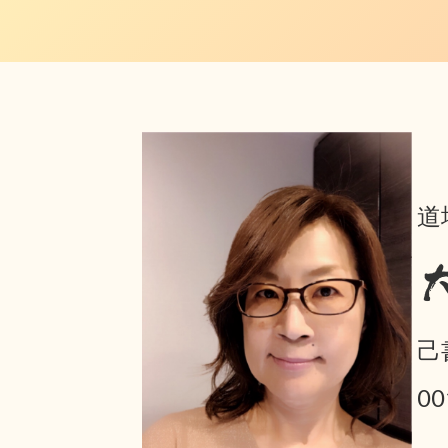
道
己
0