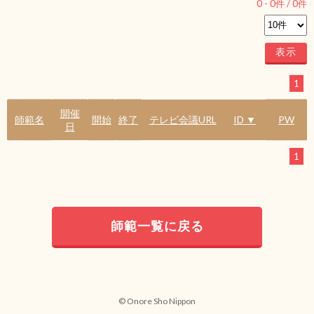
0
-
0
件 /
0
件
1
開催
師範名
開始
終了
テレビ会議URL
ID ▼
PW
日
1
師範一覧に戻る
© Onore Sho Nippon