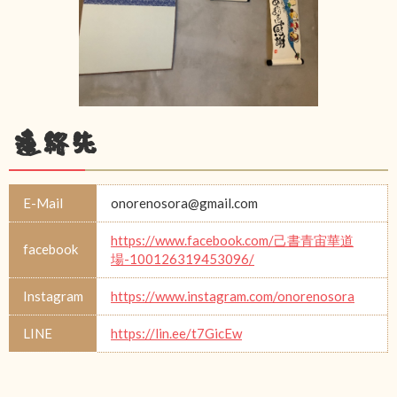
連絡先
E-Mail
onorenosora@gmail.com
https://www.facebook.com/己書青宙華道
facebook
場-100126319453096/
Instagram
https://www.instagram.com/onorenosora
LINE
https://lin.ee/t7GicEw