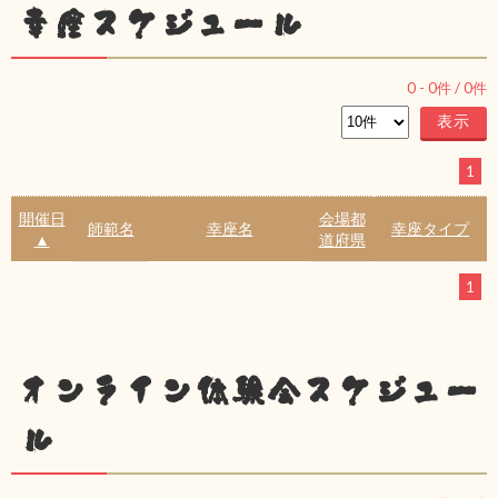
幸座スケジュール
0
-
0
件 /
0
件
1
開催日
会場都
師範名
幸座名
幸座タイプ
▲
道府県
1
オンライン体験会スケジュー
ル