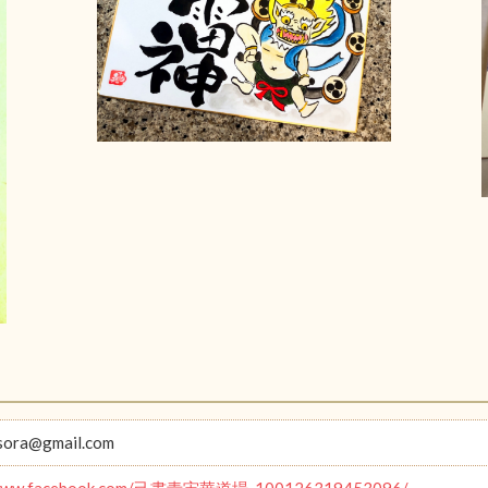
sora@gmail.com
//www.facebook.com/己書青宙華道場-100126319453096/