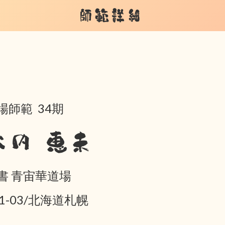
師範詳細
場師範 34期
大内 恵未
書 青宙華道場
01-03/北海道札幌