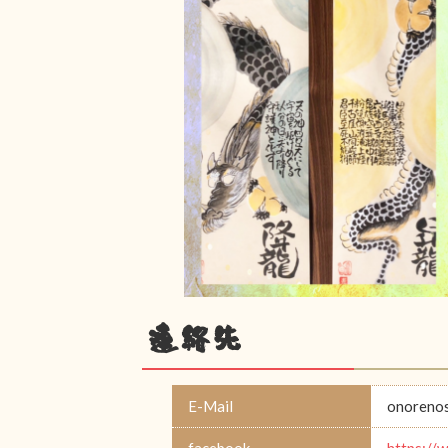
連絡先
E-Mail
onoreno
facebook
https: