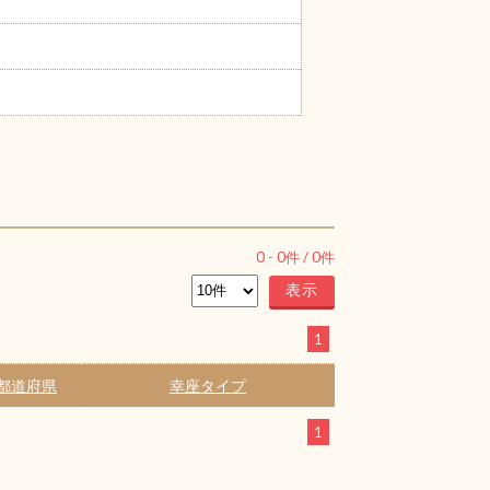
0
-
0
件 /
0
件
1
都道府県
幸座タイプ
1