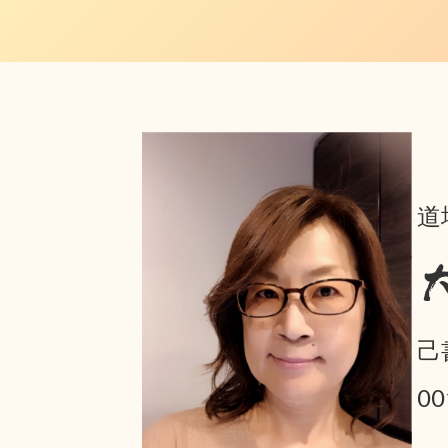
道
己
0