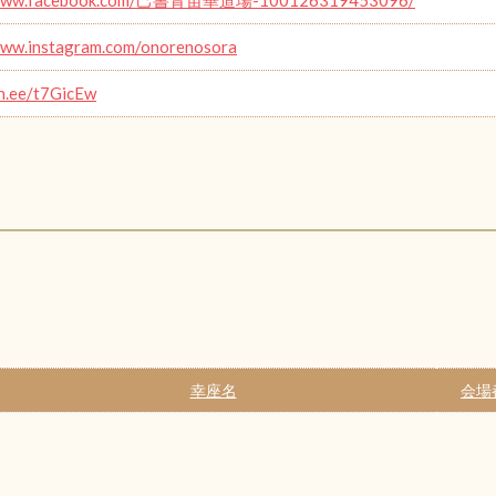
www.instagram.com/onorenosora
in.ee/t7GicEw
幸座名
会場