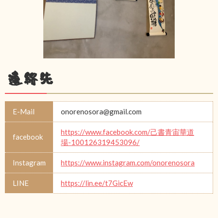
連絡先
E-Mail
onorenosora@gmail.com
https://www.facebook.com/己書青宙華道
facebook
場-100126319453096/
Instagram
https://www.instagram.com/onorenosora
LINE
https://lin.ee/t7GicEw