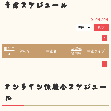
幸座スケジュール
0
-
0
件 /
0
件
1
開催日
会場都
師範名
幸座名
幸座タイプ
▲
道府県
1
オンライン体験会スケジュー
ル