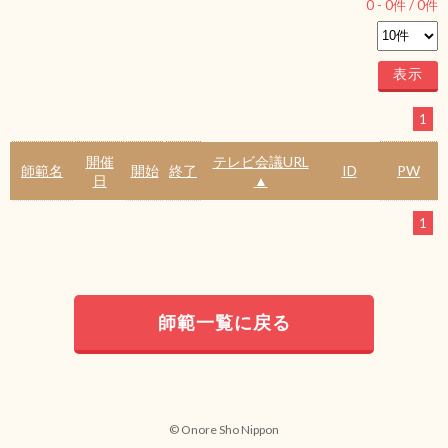
0
-
0
件 /
0
件
1
開催
テレビ会議URL
師範名
開始
終了
ID
PW
日
▲
1
師範一覧に戻る
© Onore Sho Nippon