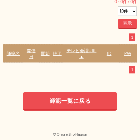
0
-
0
件 /
0
件
1
開催
テレビ会議URL
師範名
開始
終了
ID
PW
日
▲
1
師範一覧に戻る
© Onore Sho Nippon