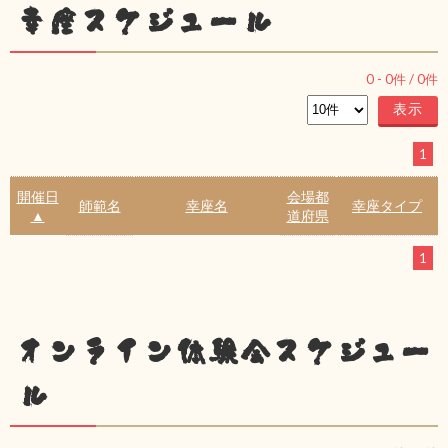
幸座スケジュール
0
-
0
件 /
0
件
1
開催日
会場都
師範名
幸座名
幸座タイプ
▲
道府県
1
オンライン体験会スケジュー
ル