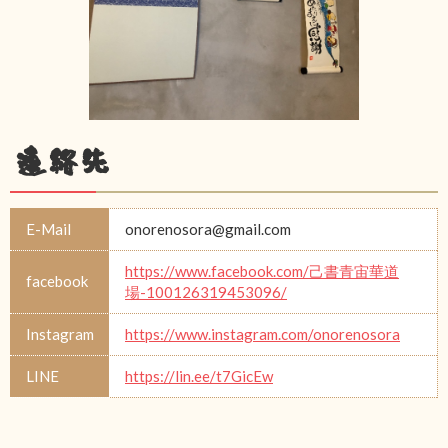
連絡先
E-Mail
onorenosora@gmail.com
https://www.facebook.com/己書青宙華道
facebook
場-100126319453096/
Instagram
https://www.instagram.com/onorenosora
LINE
https://lin.ee/t7GicEw