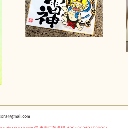
sora@gmail.com
//www.facebook.com/己書青宙華道場-100126319453096/