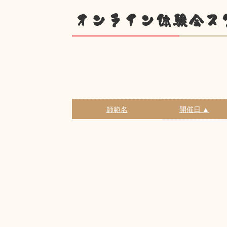
オンライン体験会ス
師範名
開催日 ▲