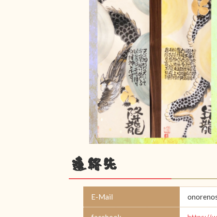
連絡先
E-Mail
onoreno
facebook
https: