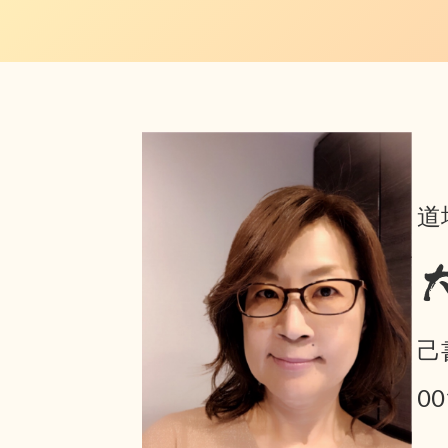
道
己
0