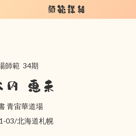
師範詳細
場師範 34期
大内 恵未
書 青宙華道場
01-03/北海道札幌