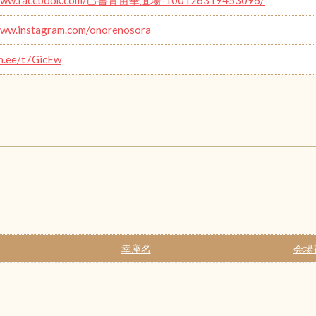
www.instagram.com/onorenosora
in.ee/t7GicEw
幸座名
会場