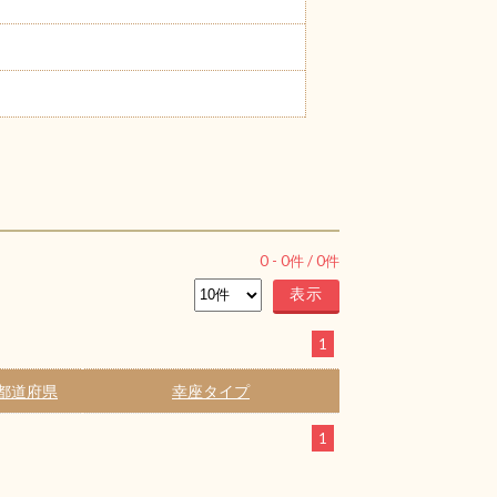
0
-
0
件 /
0
件
1
都道府県
幸座タイプ
1