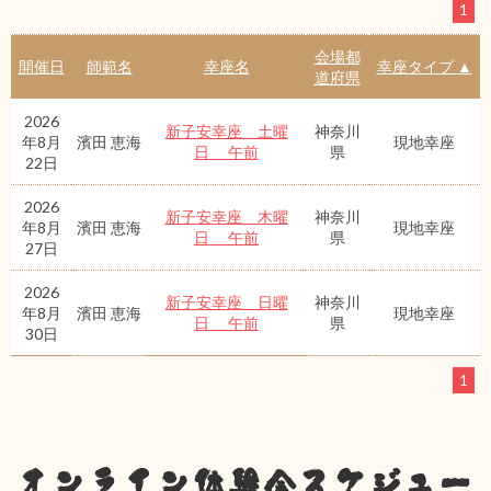
1
会場都
開催日
師範名
幸座名
幸座タイプ ▲
道府県
2026
新子安幸座 土曜
神奈川
年8月
濱田 恵海
現地幸座
日 午前
県
22日
2026
新子安幸座 木曜
神奈川
年8月
濱田 恵海
現地幸座
日 午前
県
27日
2026
新子安幸座 日曜
神奈川
年8月
濱田 恵海
現地幸座
日 午前
県
30日
1
オンライン体験会スケジュー