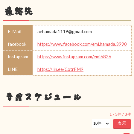
連絡先
E-Mail
aehamada1119@gmail.com
facebook
https://www.facebook.com/emi.hamada.3990
Instagram
https://www.instagram.com/emi6836
LINE
https://lin.ee/CotrFM9
幸座スケジュール
1
-
3
件 /
3
件