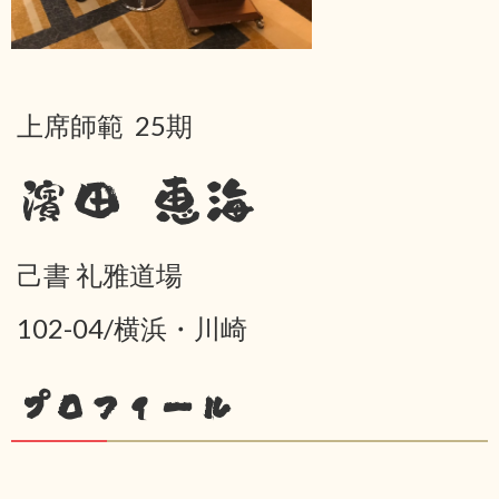
上席師範 25期
濱田 恵海
己書 礼雅道場
102-04/横浜・川崎
プロフィール