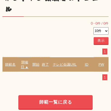
ル
0
-
0
件 /
0
件
1
開催
師範名
開始
終了
テレビ会議URL
ID
PW
日 ▲
1
師範一覧に戻る