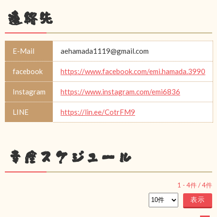
連絡先
E-Mail
aehamada1119@gmail.com
facebook
https://www.facebook.com/emi.hamada.3990
Instagram
https://www.instagram.com/emi6836
LINE
https://lin.ee/CotrFM9
幸座スケジュール
1
-
4
件 /
4
件