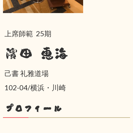
上席師範 25期
濱田 恵海
己書 礼雅道場
102-04/横浜・川崎
プロフィール