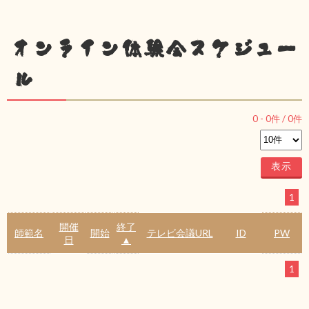
オンライン体験会スケジュー
ル
0
-
0
件 /
0
件
1
開催
終了
師範名
開始
テレビ会議URL
ID
PW
日
▲
1