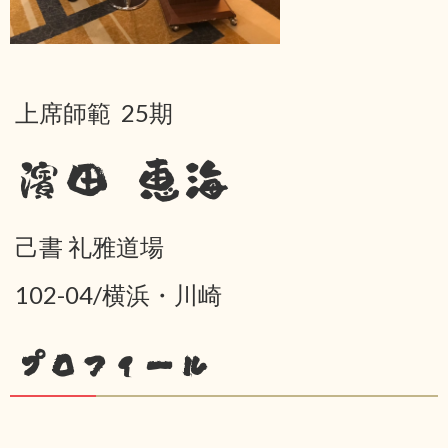
上席師範 25期
濱田 恵海
己書 礼雅道場
102-04/横浜・川崎
プロフィール