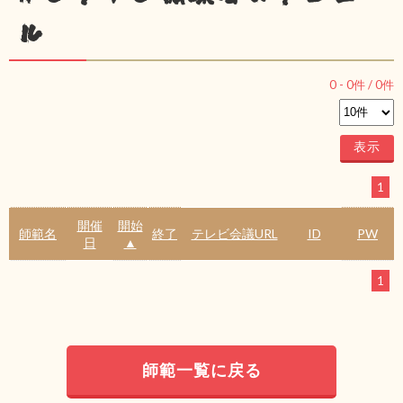
ル
0
-
0
件 /
0
件
1
開催
開始
師範名
終了
テレビ会議URL
ID
PW
日
▲
1
師範一覧に戻る