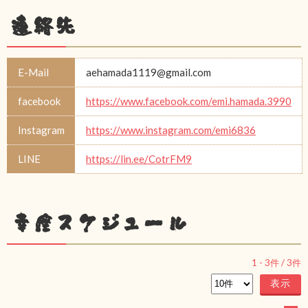
連絡先
E-Mail
aehamada1119@gmail.com
facebook
https://www.facebook.com/emi.hamada.3990
Instagram
https://www.instagram.com/emi6836
LINE
https://lin.ee/CotrFM9
幸座スケジュール
1
-
3
件 /
3
件