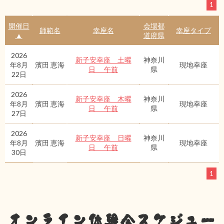
1
開催日
会場都
師範名
幸座名
幸座タイプ
▲
道府県
2026
新子安幸座 土曜
神奈川
年8月
濱田 恵海
現地幸座
日 午前
県
22日
2026
新子安幸座 木曜
神奈川
年8月
濱田 恵海
現地幸座
日 午前
県
27日
2026
新子安幸座 日曜
神奈川
年8月
濱田 恵海
現地幸座
日 午前
県
30日
1
オンライン体験会スケジュー