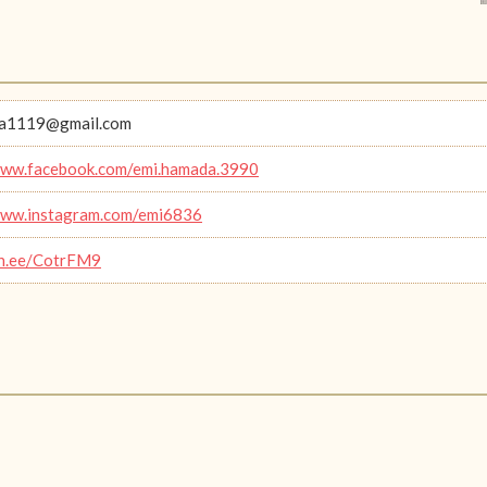
a1119@gmail.com
www.facebook.com/emi.hamada.3990
www.instagram.com/emi6836
lin.ee/CotrFM9