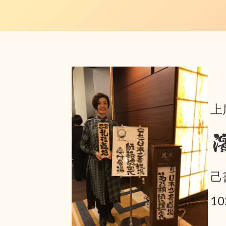
上
己
1