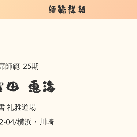
師範詳細
席師範 25期
濱田 恵海
書 礼雅道場
02-04/横浜・川崎