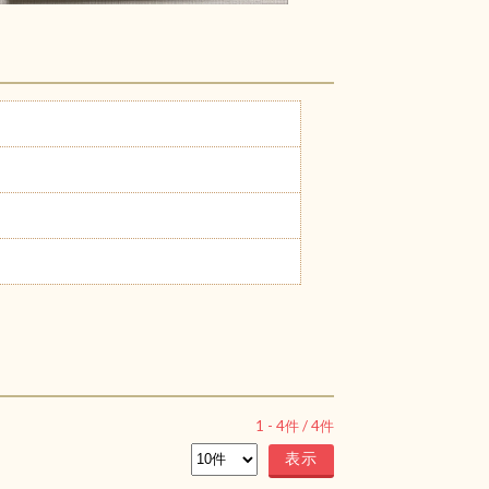
1
-
4
件 /
4
件