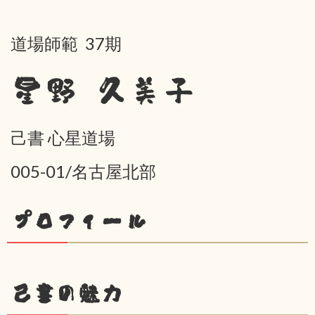
道場師範 37期
星野 久美子
己書 心星道場
005-01/名古屋北部
プロフィール
己書の魅力