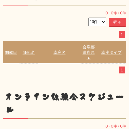
0
-
0
件 /
0
件
1
会場都
開催日
師範名
幸座名
道府県
幸座タイプ
▲
1
オンライン体験会スケジュー
ル
0
-
0
件 /
0
件