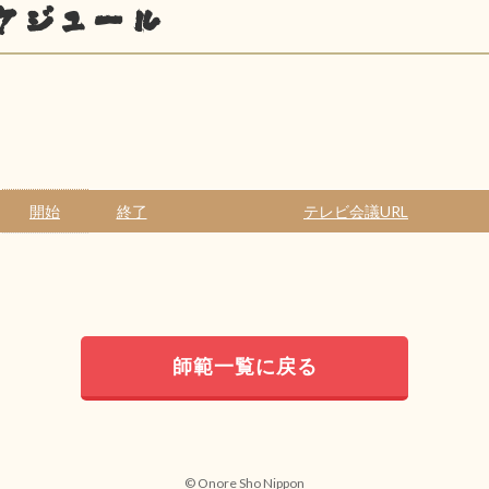
ケジュール
開始
終了
テレビ会議URL
師範一覧に戻る
© Onore Sho Nippon