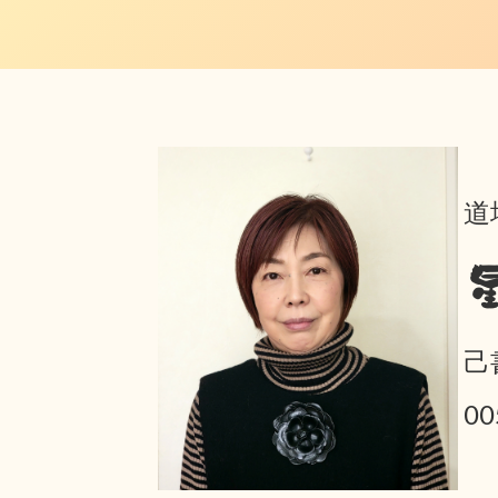
道
己
0