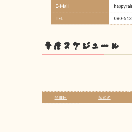
E-Mail
happyrai
TEL
080-513
幸座スケジュール
開催日
師範名