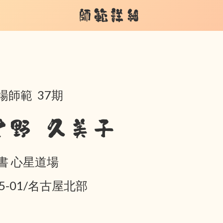
師範詳細
場師範 37期
星野 久美子
書 心星道場
05-01/名古屋北部