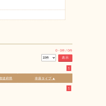
0
-
0
件 /
0
件
1
都道府県
幸座タイプ ▲
1