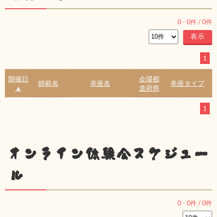
0
-
0
件 /
0
件
1
開催日
会場都
師範名
幸座名
幸座タイプ
▲
道府県
1
オンライン体験会スケジュー
ル
0
-
0
件 /
0
件