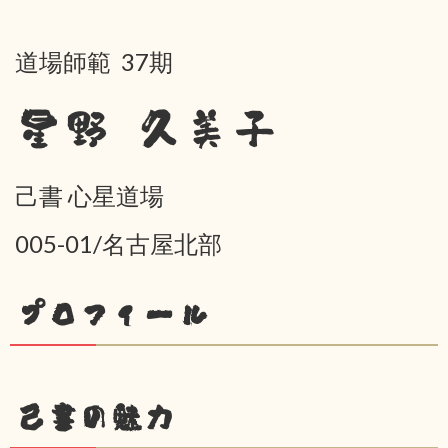
道場師範 37期
星野 久美子
己書 心星道場
005-01/名古屋北部
プロフィール
己書の魅力