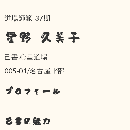
道場師範 37期
星野 久美子
己書 心星道場
005-01/名古屋北部
プロフィール
己書の魅力