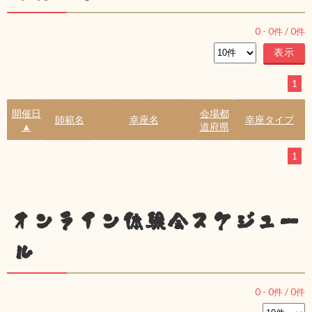
0
-
0
件 /
0
件
1
開催日
会場都
師範名
幸座名
幸座タイプ
▲
道府県
1
オンライン体験会スケジュー
ル
0
-
0
件 /
0
件