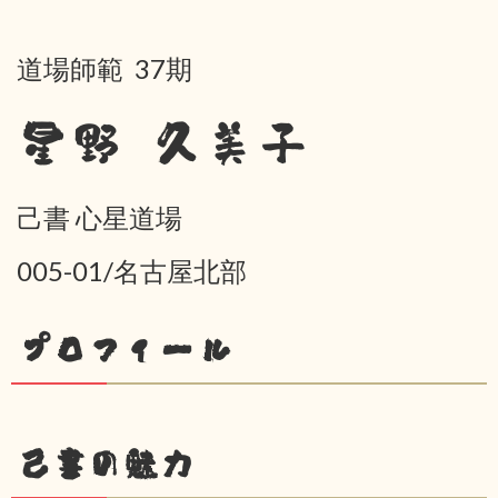
道場師範 37期
星野 久美子
己書 心星道場
005-01/名古屋北部
プロフィール
己書の魅力