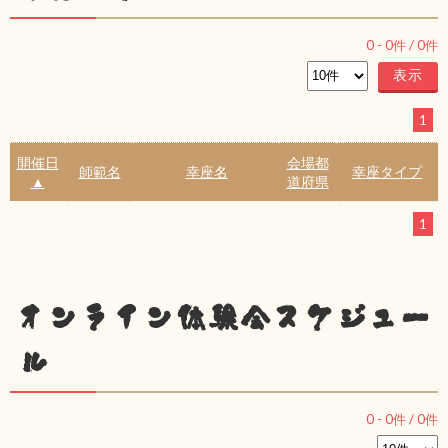
0
-
0
件 /
0
件
1
開催日
会場都
師範名
幸座名
幸座タイプ
▲
道府県
1
オンライン体験会スケジュー
ル
0
-
0
件 /
0
件