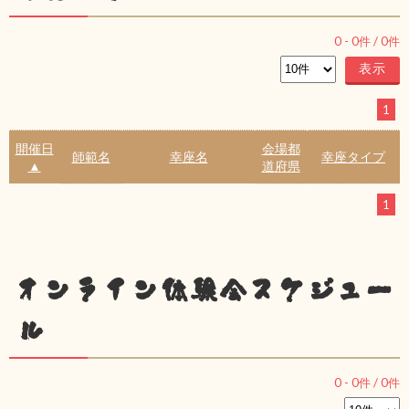
0
-
0
件 /
0
件
1
開催日
会場都
師範名
幸座名
幸座タイプ
▲
道府県
1
オンライン体験会スケジュー
ル
0
-
0
件 /
0
件