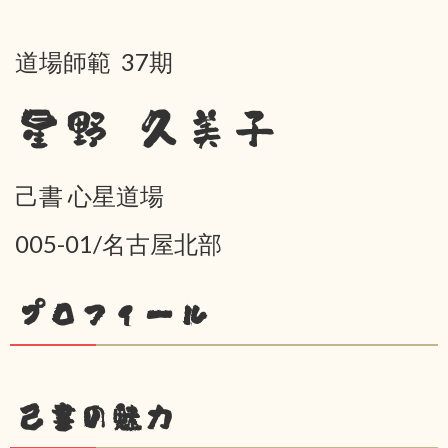
道場師範 37期
星野 久美子
己書 心星道場
005-01/名古屋北部
プロフィール
己書の魅力