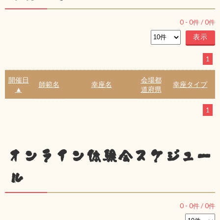
0
-
0
件 /
0
件
1
開催日
会場都
師範名
幸座名
幸座タイプ
▲
道府県
1
オンライン体験会スケジュー
ル
0
-
0
件 /
0
件