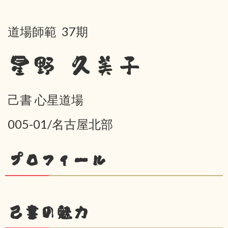
道場師範 37期
星野 久美子
己書 心星道場
005-01/名古屋北部
プロフィール
己書の魅力