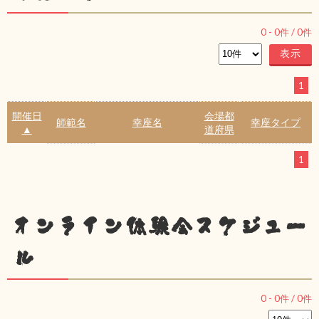
0
-
0
件 /
0
件
1
開催日
会場都
師範名
幸座名
幸座タイプ
▲
道府県
1
オンライン体験会スケジュー
ル
0
-
0
件 /
0
件