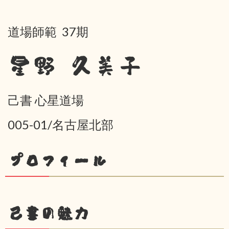
道場師範 37期
星野 久美子
己書 心星道場
005-01/名古屋北部
プロフィール
己書の魅力