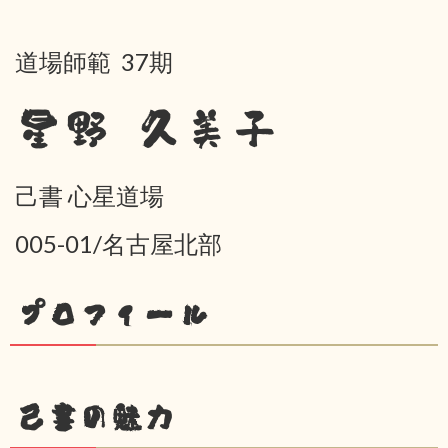
道場師範 37期
星野 久美子
己書 心星道場
005-01/名古屋北部
プロフィール
己書の魅力