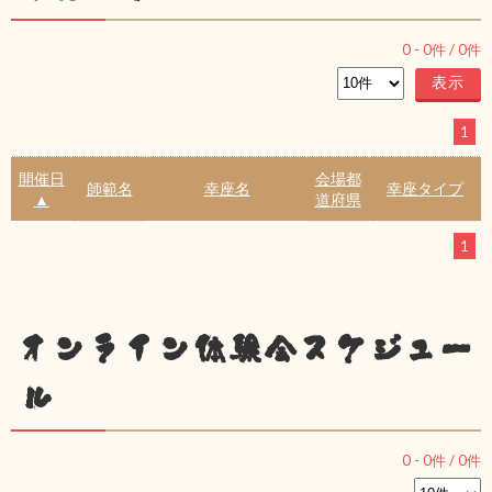
0
-
0
件 /
0
件
1
開催日
会場都
師範名
幸座名
幸座タイプ
▲
道府県
1
オンライン体験会スケジュー
ル
0
-
0
件 /
0
件