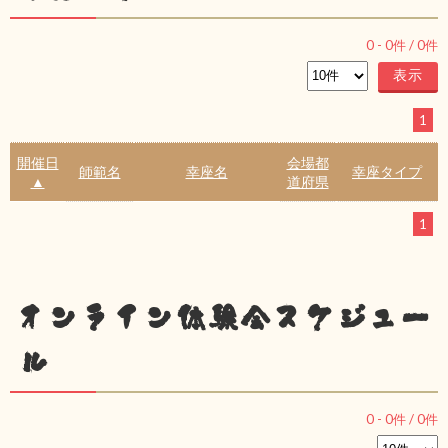
0
-
0
件 /
0
件
1
開催日
会場都
師範名
幸座名
幸座タイプ
▲
道府県
1
オンライン体験会スケジュー
ル
0
-
0
件 /
0
件