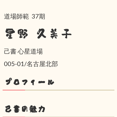
道場師範 37期
星野 久美子
己書 心星道場
005-01/名古屋北部
プロフィール
己書の魅力