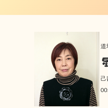
道
己
0