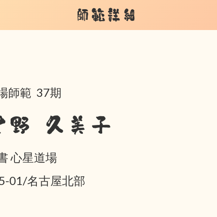
師範詳細
場師範 37期
星野 久美子
書 心星道場
05-01/名古屋北部