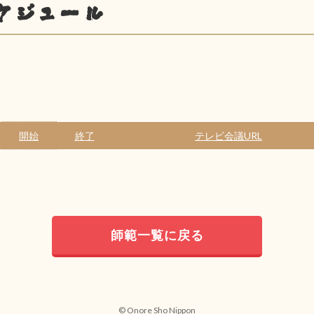
ケジュール
開始
終了
テレビ会議URL
師範一覧に戻る
© Onore Sho Nippon