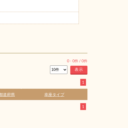
0
-
0
件 /
0
件
1
都道府県
幸座タイプ
1