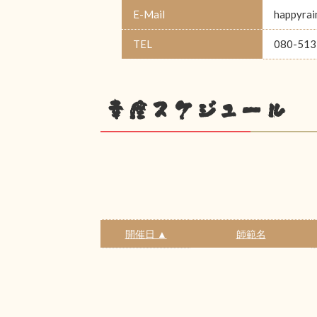
E-Mail
happyrai
TEL
080-513
幸座スケジュール
開催日 ▲
師範名