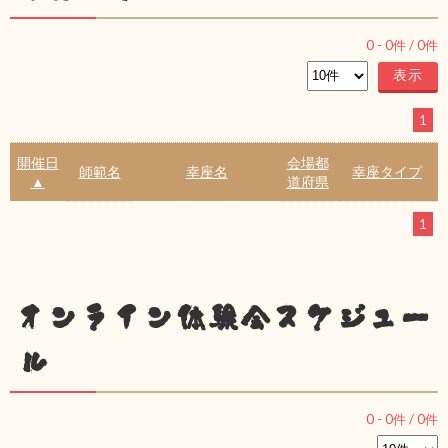
0
-
0
件 /
0
件
1
開催日
会場都
師範名
幸座名
幸座タイプ
▲
道府県
1
オンライン体験会スケジュー
ル
0
-
0
件 /
0
件