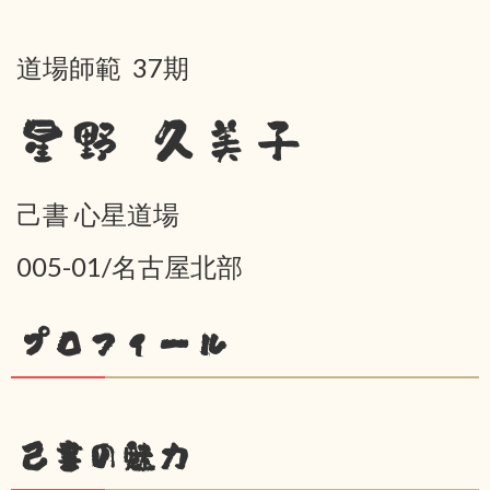
道場師範 37期
星野 久美子
己書 心星道場
005-01/名古屋北部
プロフィール
己書の魅力