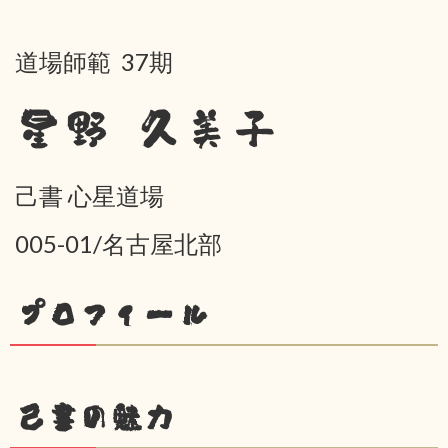
道場師範 37期
星野 久美子
己書 心星道場
005-01/名古屋北部
プロフィール
己書の魅力