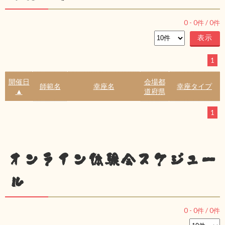
0
-
0
件 /
0
件
1
開催日
会場都
師範名
幸座名
幸座タイプ
▲
道府県
1
オンライン体験会スケジュー
ル
0
-
0
件 /
0
件