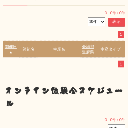
0
-
0
件 /
0
件
1
開催日
会場都
師範名
幸座名
幸座タイプ
▲
道府県
1
オンライン体験会スケジュー
ル
0
-
0
件 /
0
件