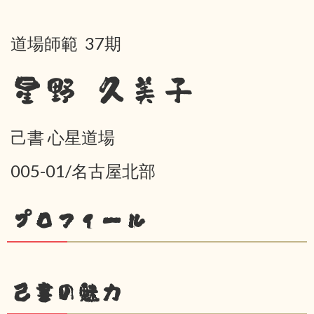
道場師範 37期
星野 久美子
己書 心星道場
005-01/名古屋北部
プロフィール
己書の魅力