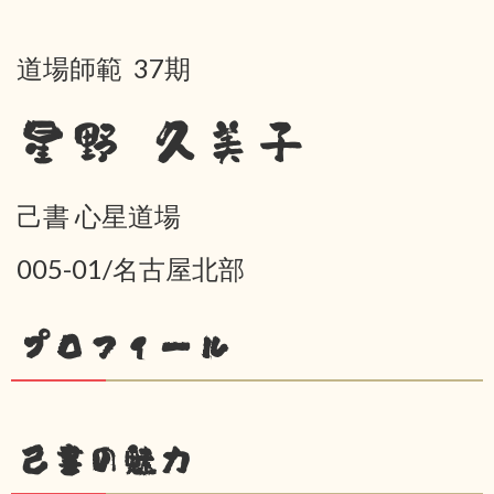
道場師範 37期
星野 久美子
己書 心星道場
005-01/名古屋北部
プロフィール
己書の魅力