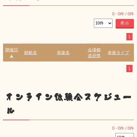
0
-
0
件 /
0
件
1
開催日
会場都
師範名
幸座名
幸座タイプ
▲
道府県
1
オンライン体験会スケジュー
ル
0
-
0
件 /
0
件