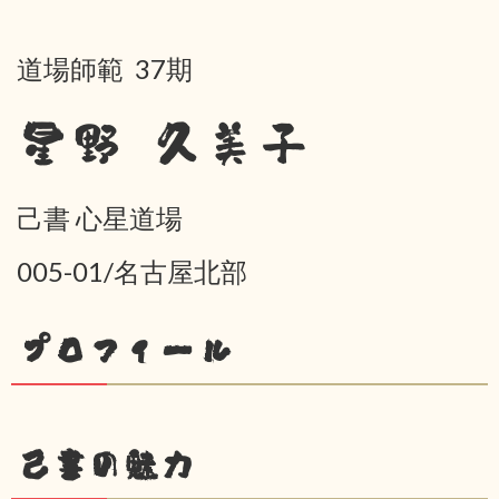
道場師範 37期
星野 久美子
己書 心星道場
005-01/名古屋北部
プロフィール
己書の魅力