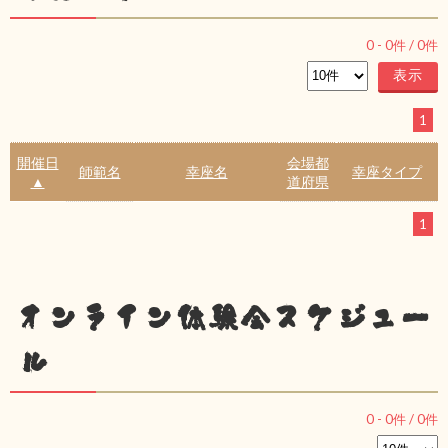
0
-
0
件 /
0
件
1
開催日
会場都
師範名
幸座名
幸座タイプ
▲
道府県
1
オンライン体験会スケジュー
ル
0
-
0
件 /
0
件