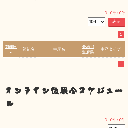
0
-
0
件 /
0
件
1
開催日
会場都
師範名
幸座名
幸座タイプ
▲
道府県
1
オンライン体験会スケジュー
ル
0
-
0
件 /
0
件