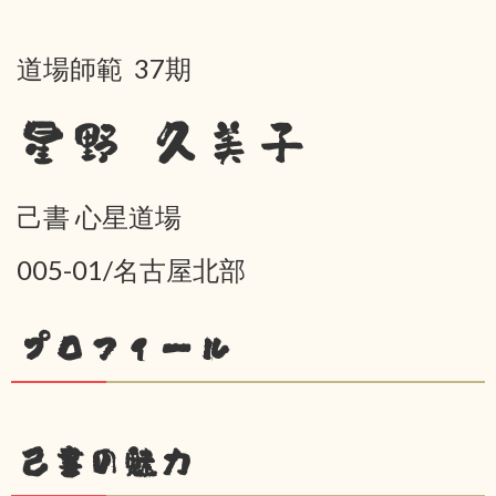
道場師範 37期
星野 久美子
己書 心星道場
005-01/名古屋北部
プロフィール
己書の魅力