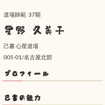
道場師範 37期
星野 久美子
己書 心星道場
005-01/名古屋北部
プロフィール
己書の魅力