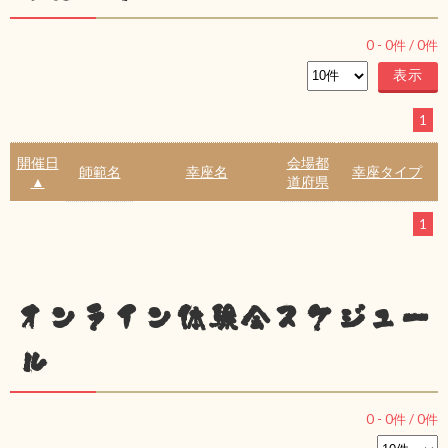
0
-
0
件 /
0
件
1
開催日
会場都
師範名
幸座名
幸座タイプ
▲
道府県
1
オンライン体験会スケジュー
ル
0
-
0
件 /
0
件