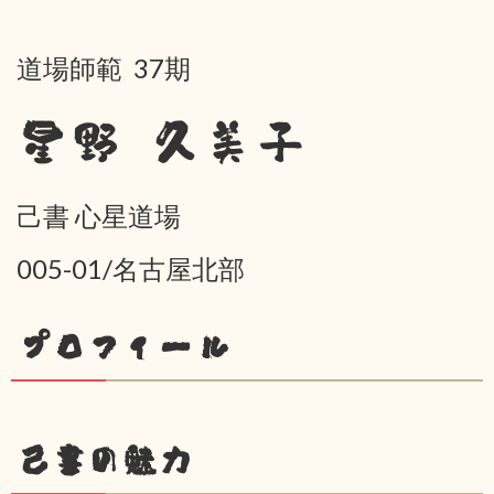
道場師範 37期
星野 久美子
己書 心星道場
005-01/名古屋北部
プロフィール
己書の魅力