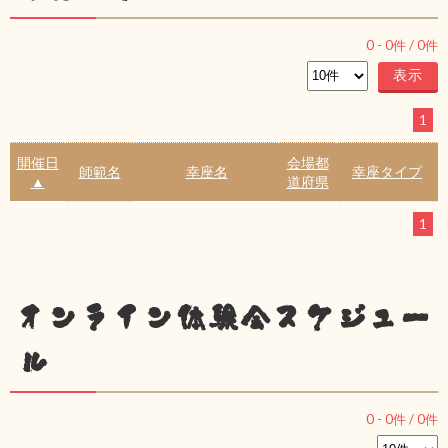
0
-
0
件 /
0
件
1
開催日
会場都
師範名
幸座名
幸座タイプ
▲
道府県
1
オンライン体験会スケジュー
ル
0
-
0
件 /
0
件