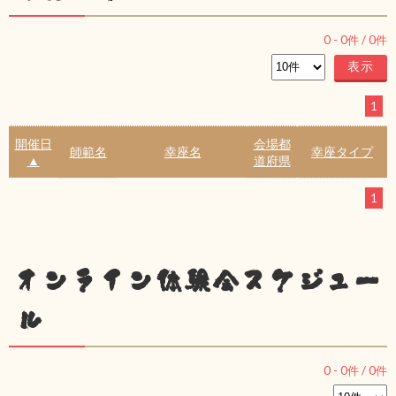
0
-
0
件 /
0
件
1
開催日
会場都
師範名
幸座名
幸座タイプ
▲
道府県
1
オンライン体験会スケジュー
ル
0
-
0
件 /
0
件