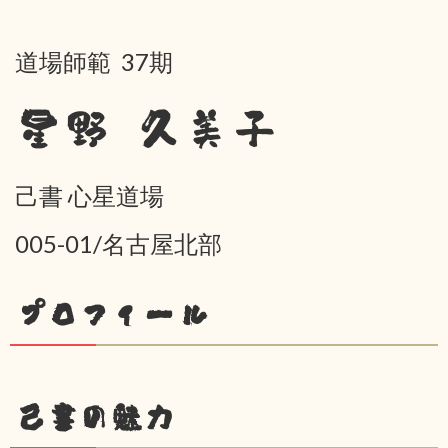
道場師範 37期
星野 久美子
己書 心星道場
005-01/名古屋北部
プロフィール
己書の魅力