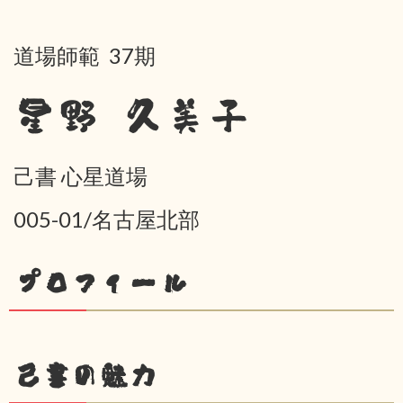
道場師範 37期
星野 久美子
己書 心星道場
005-01/名古屋北部
プロフィール
己書の魅力