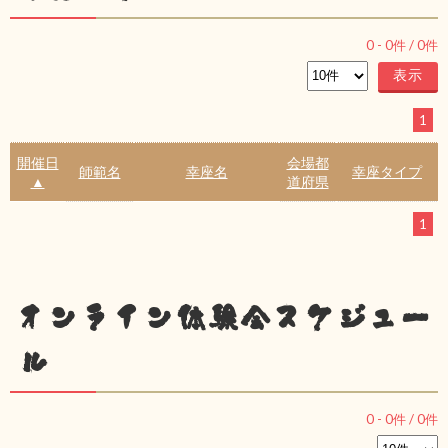
0
-
0
件 /
0
件
1
開催日
会場都
師範名
幸座名
幸座タイプ
▲
道府県
1
オンライン体験会スケジュー
ル
0
-
0
件 /
0
件