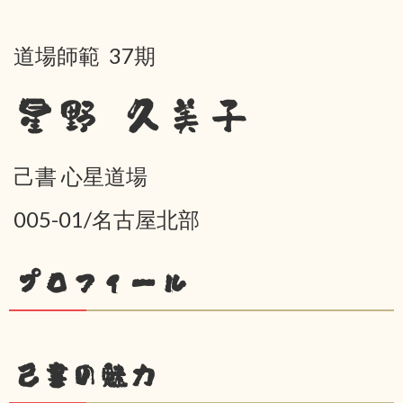
道場師範 37期
星野 久美子
己書 心星道場
005-01/名古屋北部
プロフィール
己書の魅力