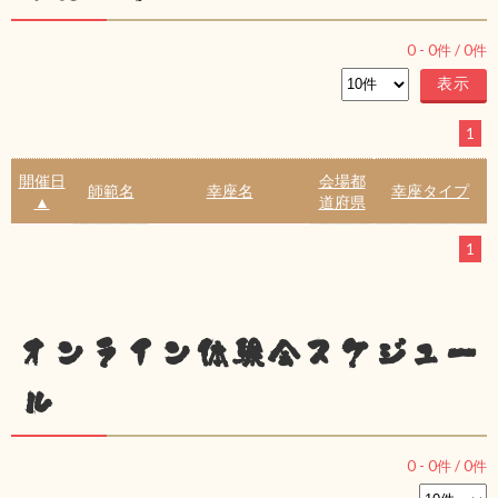
0
-
0
件 /
0
件
1
開催日
会場都
師範名
幸座名
幸座タイプ
▲
道府県
1
オンライン体験会スケジュー
ル
0
-
0
件 /
0
件