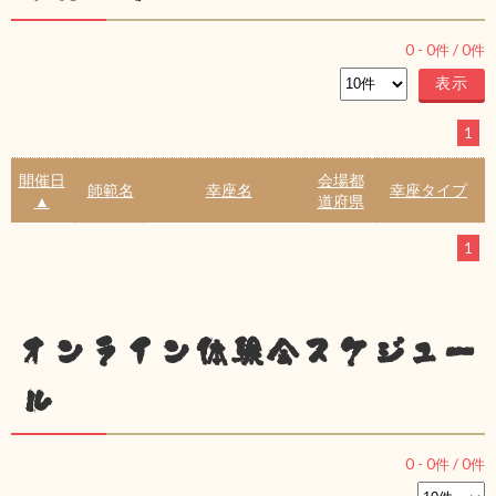
0
-
0
件 /
0
件
1
開催日
会場都
師範名
幸座名
幸座タイプ
▲
道府県
1
オンライン体験会スケジュー
ル
0
-
0
件 /
0
件