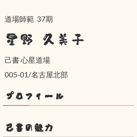
道場師範 37期
星野 久美子
己書 心星道場
005-01/名古屋北部
プロフィール
己書の魅力