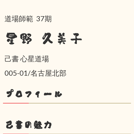
道場師範 37期
星野 久美子
己書 心星道場
005-01/名古屋北部
プロフィール
己書の魅力