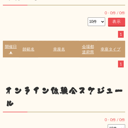
0
-
0
件 /
0
件
1
開催日
会場都
師範名
幸座名
幸座タイプ
▲
道府県
1
オンライン体験会スケジュー
ル
0
-
0
件 /
0
件