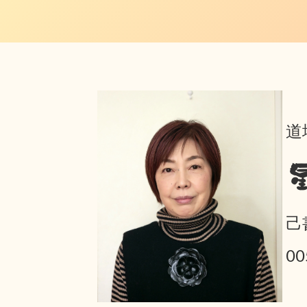
道
己
0