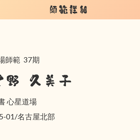
師範詳細
場師範 37期
星野 久美子
書 心星道場
05-01/名古屋北部