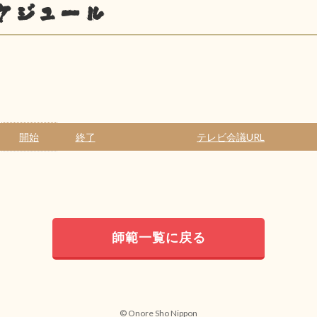
ケジュール
開始
終了
テレビ会議URL
師範一覧に戻る
© Onore Sho Nippon