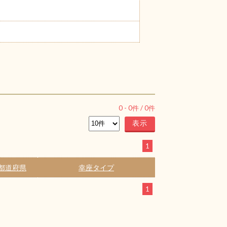
0
-
0
件 /
0
件
1
都道府県
幸座タイプ
1