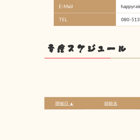
E-Mail
happyrai
TEL
080-513
幸座スケジュール
開催日 ▲
師範名