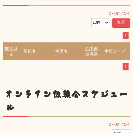
0
-
0
件 /
0
件
1
開催日
会場都
師範名
幸座名
幸座タイプ
▲
道府県
1
オンライン体験会スケジュー
ル
0
-
0
件 /
0
件