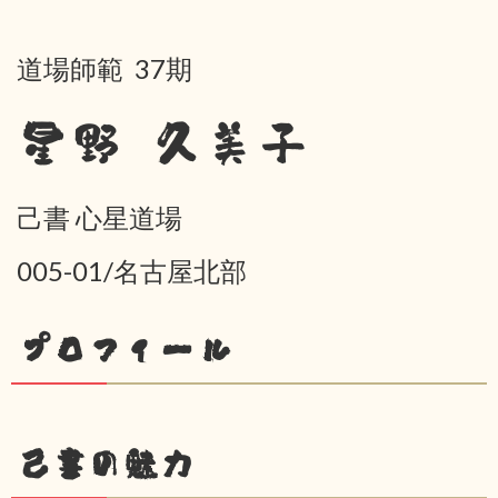
道場師範 37期
星野 久美子
己書 心星道場
005-01/名古屋北部
プロフィール
己書の魅力