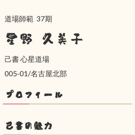
道場師範 37期
星野 久美子
己書 心星道場
005-01/名古屋北部
プロフィール
己書の魅力