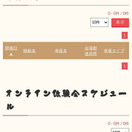
0
-
0
件 /
0
件
1
開催日
会場都
師範名
幸座名
幸座タイプ
▲
道府県
1
オンライン体験会スケジュー
ル
0
-
0
件 /
0
件