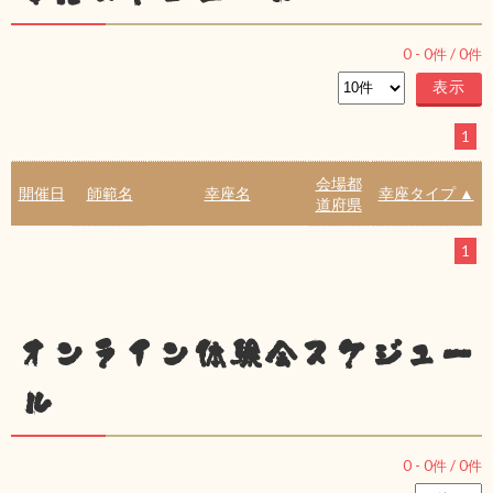
0
-
0
件 /
0
件
1
会場都
開催日
師範名
幸座名
幸座タイプ ▲
道府県
1
オンライン体験会スケジュー
ル
0
-
0
件 /
0
件