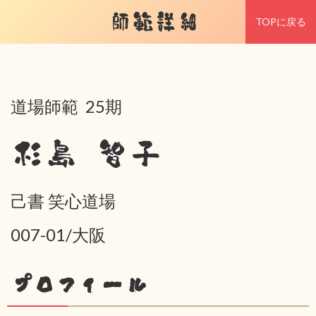
師範詳細
TOPに戻る
道場師範 25期
杉島 智子
己書 笑心道場
007-01/大阪
プロフィール