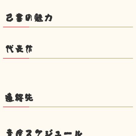
己書の魅力
代表作
連絡先
幸座スケジュール