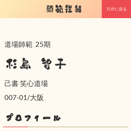
師範詳細
TOPに戻る
道場師範 25期
杉島 智子
己書 笑心道場
007-01/大阪
プロフィール