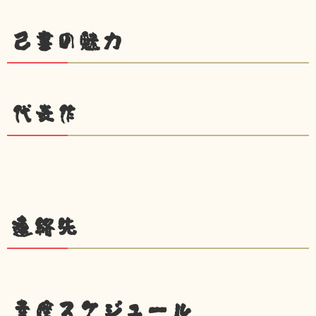
己書の魅力
代表作
連絡先
幸座スケジュール