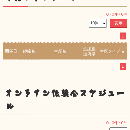
0
-
0
件 /
0
件
1
会場都
開催日
師範名
幸座名
幸座タイプ ▲
道府県
1
オンライン体験会スケジュー
ル
0
-
0
件 /
0
件