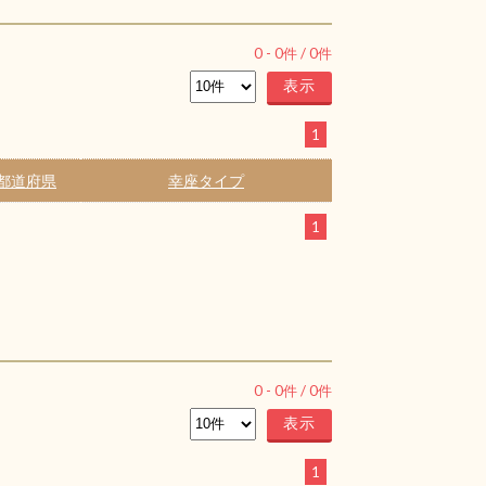
0
-
0
件 /
0
件
1
都道府県
幸座タイプ
1
0
-
0
件 /
0
件
1