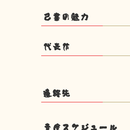
己書の魅力
代表作
連絡先
幸座スケジュール