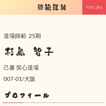
師範詳細
TOPに戻る
道場師範 25期
杉島 智子
己書 笑心道場
007-01/大阪
プロフィール