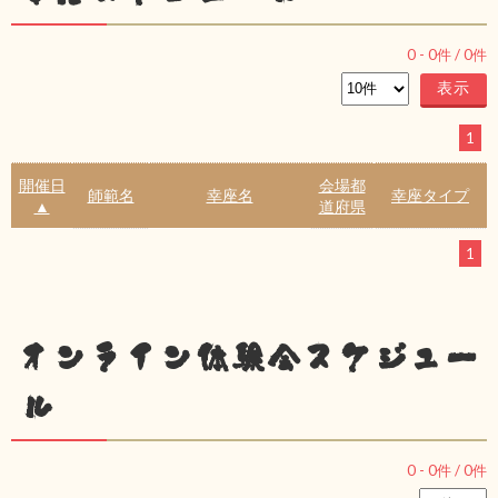
0
-
0
件 /
0
件
1
開催日
会場都
師範名
幸座名
幸座タイプ
▲
道府県
1
オンライン体験会スケジュー
ル
0
-
0
件 /
0
件