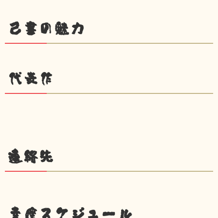
己書の魅力
代表作
連絡先
幸座スケジュール