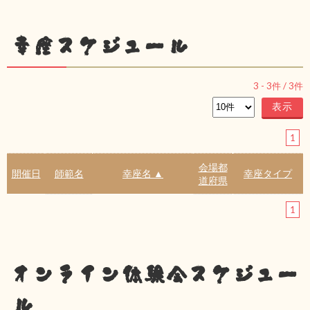
幸座スケジュール
3
-
3
件 /
3
件
1
会場都
開催日
師範名
幸座名 ▲
幸座タイプ
道府県
1
オンライン体験会スケジュー
ル