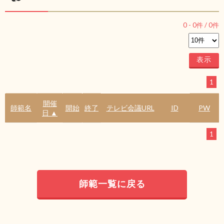
0
-
0
件 /
0
件
1
開催
師範名
開始
終了
テレビ会議URL
ID
PW
日 ▲
1
師範一覧に戻る