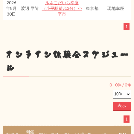
2026
ルネこだいら幸座
年8月
渡辺 早苗
（小平駅徒歩3分）小
東京都
現地幸座
30日
平市
1
オンライン体験会スケジュー
ル
0
-
0
件 /
0
件
1
開催