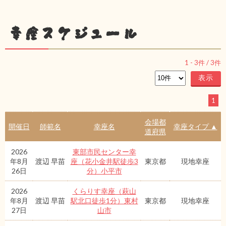
幸座スケジュール
1
-
3
件 /
3
件
1
会場都
開催日
師範名
幸座名
幸座タイプ ▲
道府県
2026
東部市民センター幸
年8月
渡辺 早苗
座（花小金井駅徒歩3
東京都
現地幸座
26日
分）小平市
2026
くらりす幸座（萩山
年8月
渡辺 早苗
駅北口徒歩1分）東村
東京都
現地幸座
27日
山市