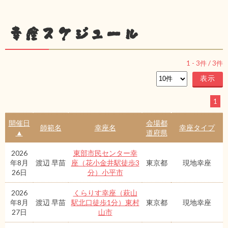
幸座スケジュール
1
-
3
件 /
3
件
1
開催日
会場都
師範名
幸座名
幸座タイプ
▲
道府県
2026
東部市民センター幸
年8月
渡辺 早苗
座（花小金井駅徒歩3
東京都
現地幸座
26日
分）小平市
2026
くらりす幸座（萩山
年8月
渡辺 早苗
駅北口徒歩1分）東村
東京都
現地幸座
27日
山市