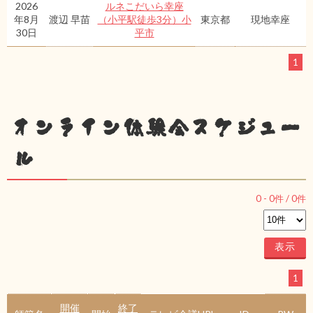
2026
ルネこだいら幸座
年8月
渡辺 早苗
（小平駅徒歩3分）小
東京都
現地幸座
30日
平市
1
オンライン体験会スケジュー
ル
0
-
0
件 /
0
件
1
開催
終了