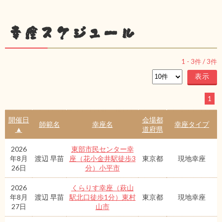
幸座スケジュール
1
-
3
件 /
3
件
1
開催日
会場都
師範名
幸座名
幸座タイプ
▲
道府県
2026
東部市民センター幸
年8月
渡辺 早苗
座（花小金井駅徒歩3
東京都
現地幸座
26日
分）小平市
2026
くらりす幸座（萩山
年8月
渡辺 早苗
駅北口徒歩1分）東村
東京都
現地幸座
27日
山市