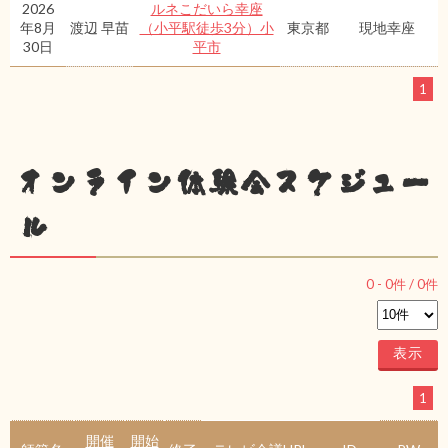
2026
ルネこだいら幸座
年8月
渡辺 早苗
（小平駅徒歩3分）小
東京都
現地幸座
30日
平市
1
オンライン体験会スケジュー
ル
0
-
0
件 /
0
件
1
開催
開始