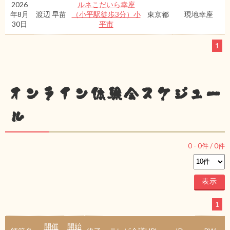
2026
ルネこだいら幸座
年8月
渡辺 早苗
（小平駅徒歩3分）小
東京都
現地幸座
30日
平市
1
オンライン体験会スケジュー
ル
0
-
0
件 /
0
件
1
開催
開始