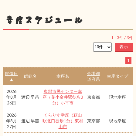
幸座スケジュール
1
-
3
件 /
3
件
1
開催日
会場都
師範名
幸座名
幸座タイプ
▲
道府県
2026
東部市民センター幸
年8月
渡辺 早苗
座（花小金井駅徒歩3
東京都
現地幸座
26日
分）小平市
2026
くらりす幸座（萩山
年8月
渡辺 早苗
駅北口徒歩1分）東村
東京都
現地幸座
27日
山市