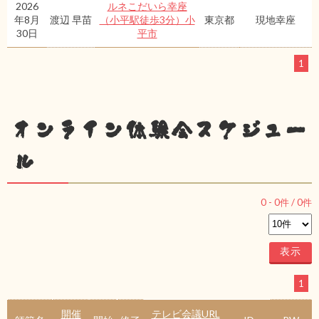
2026
ルネこだいら幸座
年8月
渡辺 早苗
（小平駅徒歩3分）小
東京都
現地幸座
30日
平市
1
オンライン体験会スケジュー
ル
0
-
0
件 /
0
件
1
開催
テレビ会議URL