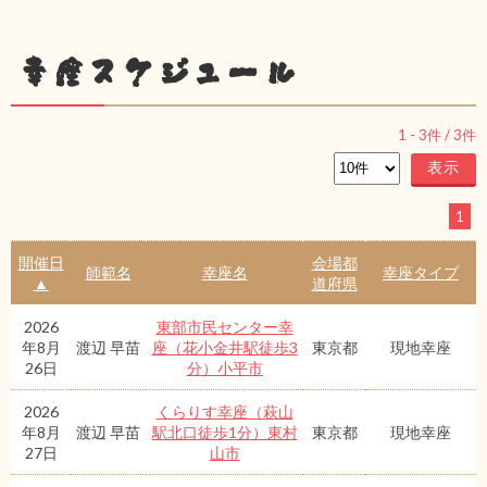
幸座スケジュール
1
-
3
件 /
3
件
1
開催日
会場都
師範名
幸座名
幸座タイプ
▲
道府県
2026
東部市民センター幸
年8月
渡辺 早苗
座（花小金井駅徒歩3
東京都
現地幸座
26日
分）小平市
2026
くらりす幸座（萩山
年8月
渡辺 早苗
駅北口徒歩1分）東村
東京都
現地幸座
27日
山市