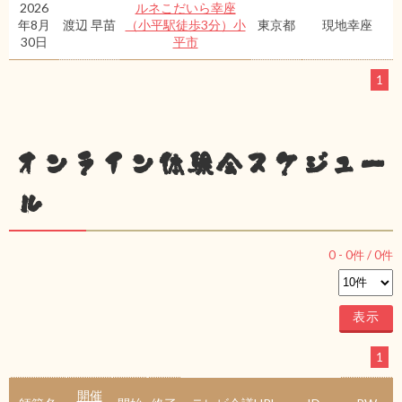
2026
ルネこだいら幸座
年8月
渡辺 早苗
（小平駅徒歩3分）小
東京都
現地幸座
30日
平市
1
オンライン体験会スケジュー
ル
0
-
0
件 /
0
件
1
開催