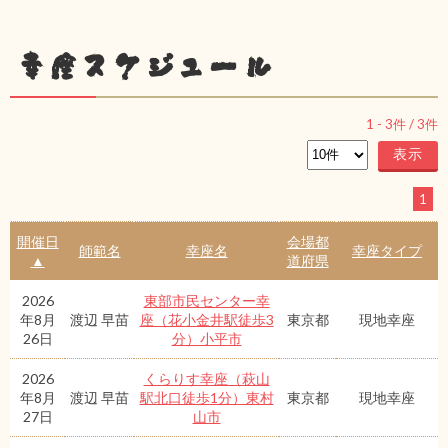
幸座スケジュール
1
-
3
件 /
3
件
1
開催日
会場都
師範名
幸座名
幸座タイプ
▲
道府県
2026
東部市民センター幸
年8月
渡辺 早苗
座（花小金井駅徒歩3
東京都
現地幸座
26日
分）小平市
2026
くらりす幸座（萩山
年8月
渡辺 早苗
駅北口徒歩1分）東村
東京都
現地幸座
27日
山市