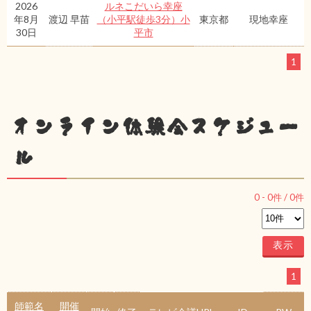
2026
ルネこだいら幸座
年8月
渡辺 早苗
（小平駅徒歩3分）小
東京都
現地幸座
30日
平市
1
オンライン体験会スケジュー
ル
0
-
0
件 /
0
件
1
師範名
開催