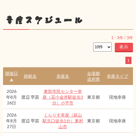
幸座スケジュール
1
-
3
件 /
3
件
1
開催日
会場都
師範名
幸座名
幸座タイプ
▲
道府県
2026
東部市民センター幸
年8月
渡辺 早苗
座（花小金井駅徒歩3
東京都
現地幸座
26日
分）小平市
2026
くらりす幸座（萩山
年8月
渡辺 早苗
駅北口徒歩1分）東村
東京都
現地幸座
27日
山市